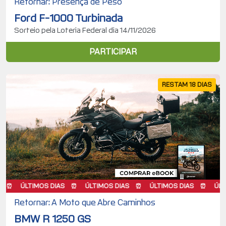
Retornar: Presença de Peso
Ford F-1000 Turbinada
Sorteio pela Loteria Federal dia 14/11/2026
PARTICIPAR
RESTAM 18 DIAS
ÚLTIMOS DIAS
ÚLTIMOS DIAS
ÚLTIMOS DIAS
ÚLTIMOS
Retornar: A Moto que Abre Caminhos
BMW R 1250 GS