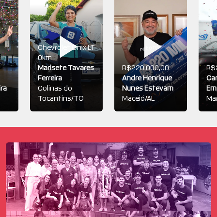
Chevrolet Onix LT
0km
Marisete Tavares
R$220.000,00
R$
Ferreira
Andre Henrique
Car
ira
Colinas do
Nunes Estevam
Em
Tocantins/TO
Maceió/AL
Mar